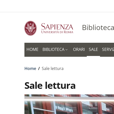
Salta al contenuto principale
Skip to footer content
Bibliotec
HOME
BIBLIOTECA
ORARI
SALE
SERVI
Briciole di pane
Home
/
Sale lettura
Sale lettura